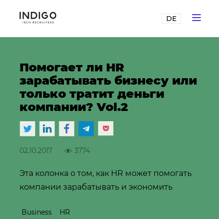
DE
Помогает ли HR
зарабатывать бизнесу или
только тратит деньги
компании? Vol.2
02.10.2017
3774
Эта колонка о том, как HR может помогать
компании зарабатывать и экономить
Business
HR