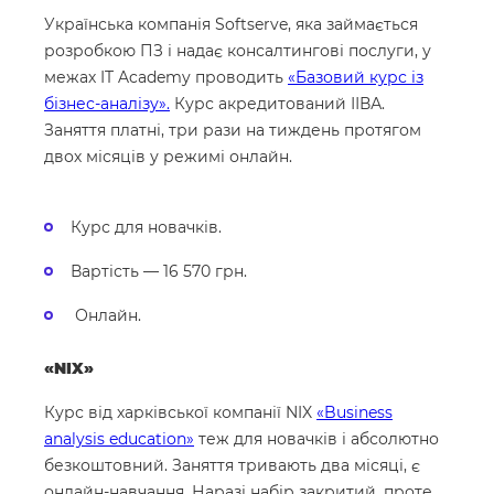
Українська компанія Softserve, яка займається
розробкою ПЗ і надає консалтингові послуги, у
межах IT Academy проводить
«Базовий курс із
бізнес-аналізу».
Курс акредитований ІІВА.
Заняття платні, три рази на тиждень протягом
двох місяців у режимі онлайн.
Курс для новачків.
Вартість — 16 570 грн.
Онлайн.
«NIX»
Курс від харківської компанії NIX
«Business
analysis education»
теж для новачків і абсолютно
безкоштовний. Заняття тривають два місяці, є
онлайн-навчання. Наразі набір закритий, проте