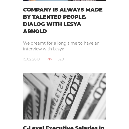
COMPANY IS ALWAYS MADE
BY TALENTED PEOPLE.
DIALOG WITH LESYA
ARNOLD
We dreamt for a long time to have an
interview with Lesya
15.02.2019
11520
C-Level Executive Salaries in