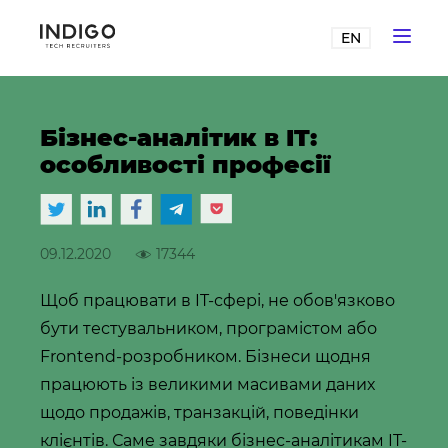
EN
Бізнес-аналітик в IT:
особливості професії
09.12.2020
17344
Щоб працювати в IT-сфері, не обов'язково
бути тестувальником, програмістом або
Frontend-розробником. Бізнеси щодня
працюють із великими масивами даних
щодо продажів, транзакцій, поведінки
клієнтів. Саме завдяки бізнес-аналітикам IT-