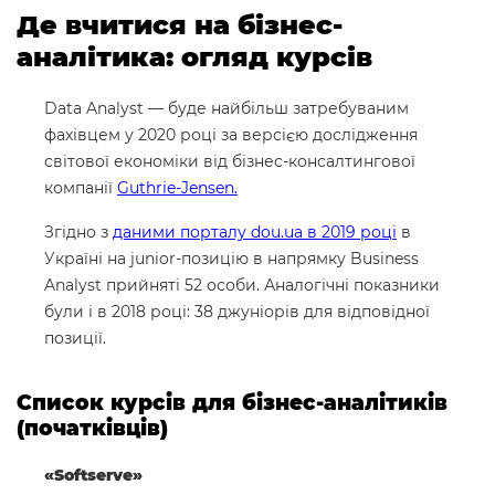
Де вчитися на бізнес-
аналітика: огляд курсів
Data Analyst — буде найбільш затребуваним
фахівцем у 2020 році за версією дослідження
світової економіки від бізнес-консалтингової
компанії
Guthrie-Jensen.
Згідно з
даними порталу dou.ua в 2019 році
в
Україні на junior-позицію в напрямку Business
Analyst прийняті 52 особи. Аналогічні показники
були і в 2018 році: 38 джуніорів для відповідної
позиції.
Список курсів для бізнес-аналітиків
(початківців)
«Softserve»