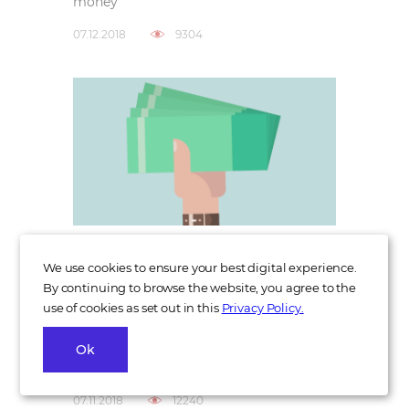
money
07.12.2018
9304
Overview of C-Level Salaries
We use cookies to ensure your best digital experience.
on Ukrainian IT market
By continuing to browse the website, you agree to the
use of cookies as set out in this
Privacy Policy.
Lately we’ve filled 30 C-level vacancies in
IT companies and discovered that
Ok
neither candidates nor employers feel
confident when it comes to numbers
07.11.2018
12240