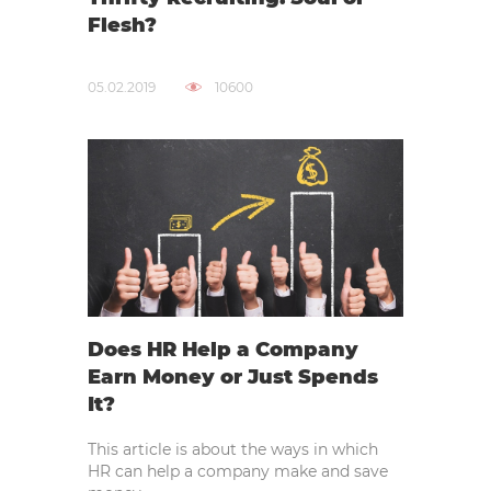
Flesh?
05.02.2019
10600
Does HR Help a Company
Earn Money or Just Spends
It?
This article is about the ways in which
HR can help a company make and save