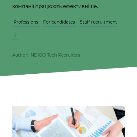
компанії працюють ефективніше.
Professions
For candidates
Staff recruitment
IT
Author: INDIGO Tech Recruiters