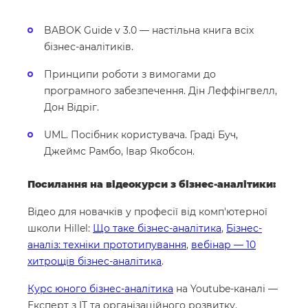
BABOK Guide v 3.0 — настільна книга всіх
бізнес-аналітиків.
Принципи роботи з вимогами до
програмного забезпечення. Дін Леффінгвелл,
Дон Відріг.
UML. Посібник користувача. Граді Буч,
Джеймс Рамбо, Івар Якобсон.
Посилання на відеокурси з бізнес-аналітики:
Відео для новачків у професії від комп'ютерної
школи Hillel:
Що таке бізнес-аналітика
,
Бізнес-
аналіз: техніки прототипування
,
вебінар — 10
хитрощів бізнес-аналітика
.
Курс юного бізнес-аналітика
на Youtube-каналі —
Експерт з IT та організаційного розвитку.