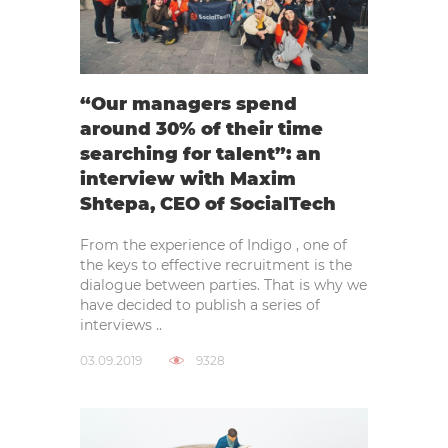
“Our managers spend
around 30% of their time
searching for talent”: an
interview with Maxim
Shtepa, CEO of SocialTech
From the experience of Indigo , one of
the keys to effective recruitment is the
dialogue between parties. That is why we
have decided to publish a series of
interviews ..
03.09.2019
9328