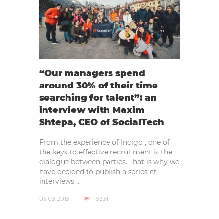
“Our managers spend
around 30% of their time
searching for talent”: an
interview with Maxim
Shtepa, CEO of SocialTech
From the experience of Indigo , one of
the keys to effective recruitment is the
dialogue between parties. That is why we
have decided to publish a series of
interviews ..
03.09.2019
9331