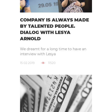
COMPANY IS ALWAYS MADE
BY TALENTED PEOPLE.
DIALOG WITH LESYA
ARNOLD
We dreamt for a long time to have an
interview with Lesya
15.02.2019
11520