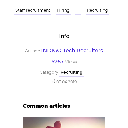
Staff recruitment
Hiring
IT
Recruiting
Info
INDIGO Tech Recruiters
Author:
5767
Views
Category
Recruiting
03.04.2019
Common articles