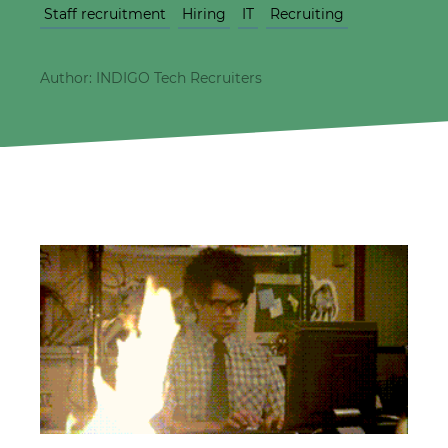
Staff recruitment
Hiring
IT
Recruiting
Author: INDIGO Tech Recruiters