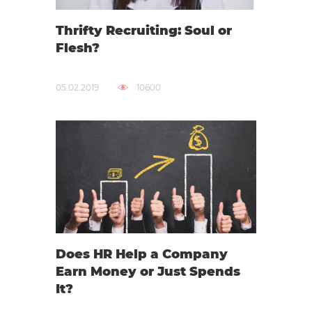
Thrifty Recruiting: Soul or
Flesh?
05.02.2019
10600
Does HR Help a Company
Earn Money or Just Spends
It?