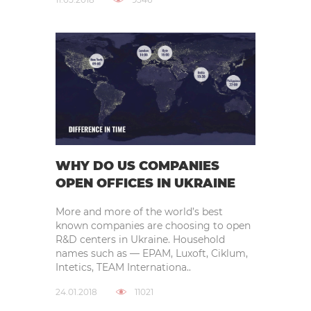
WHY DO US COMPANIES
OPEN OFFICES IN UKRAINE
More and more of the world’s best
known companies are choosing to open
R&D centers in Ukraine. Household
names such as — EPAM, Luxoft, Ciklum,
Intetics, TEAM Internationa..
24.01.2018
11021