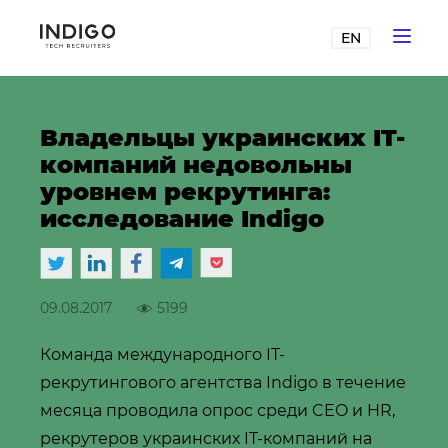
EN
Владельцы украинских IT-
компаний недовольны
уровнем рекрутинга:
исследование Indigo
09.08.2017
5199
Команда международного IT-
рекрутингового агентства Indigo в течение
месяца проводила опрос среди CEO и HR,
рекрутеров украинских IT-компаний на