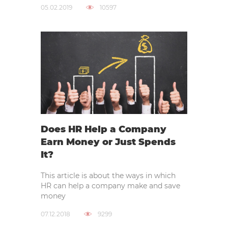
05.02.2019
10597
Does HR Help a Company
Earn Money or Just Spends
It?
This article is about the ways in which
HR can help a company make and save
money
07.12.2018
9299