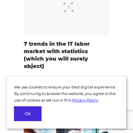
7 trends in the IT labor
market with statistics
(which you will surely
object)
It is a thankless duty to formulate trends,
as one risks to play Captain Obvious or
We use cookies to ensure your best digital experience.
to receive “Don’t make something out of
By continuing to browse the website, you agree to the
nothing, in fact, the opposite is true” as
use of cookies as set out in this
Privacy Policy.
fee..
16.10.2019
9692
Ok