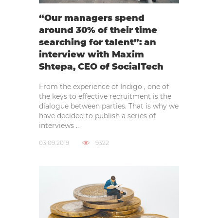
“Our managers spend
around 30% of their time
searching for talent”: an
interview with Maxim
Shtepa, CEO of SocialTech
From the experience of Indigo , one of
the keys to effective recruitment is the
dialogue between parties. That is why we
have decided to publish a series of
interviews ..
03.09.2019
9322