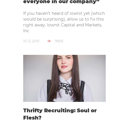
everyone in our company”
If you haven’t heard of iownit yet (which
would be surprising), allow us to fix this
right away. lownit Capital and Markets,
Inc
10.12.2019
9958
Thrifty Recruiting: Soul or
Flesh?