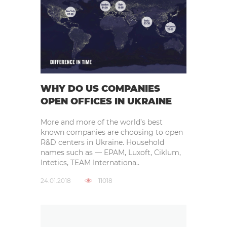
WHY DO US COMPANIES
OPEN OFFICES IN UKRAINE
More and more of the world’s best
known companies are choosing to open
R&D centers in Ukraine. Household
names such as — EPAM, Luxoft, Ciklum,
Intetics, TEAM Internationa..
24.01.2018
11018